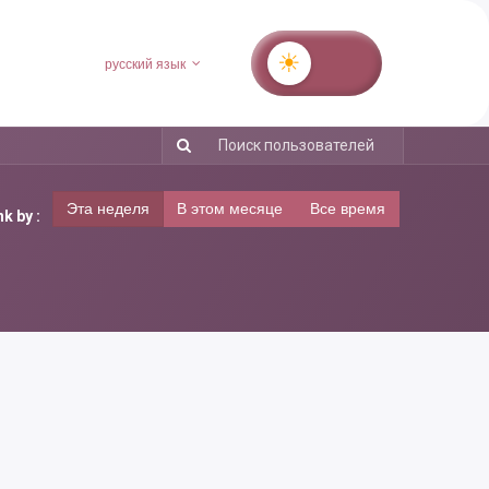
русский язык
Эта неделя
В этом месяце
Все время
k by :