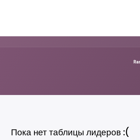
 Us
Why All in Dental
treat
Contact Us
Our Doctors
Ran
Пока нет таблицы лидеров :(