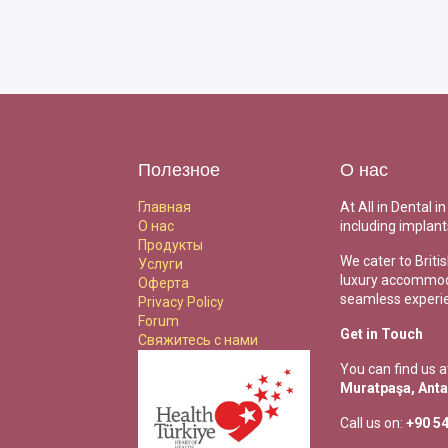
Полезное
О нас
Главная
At All in Dental 
О нас
including implant
Продукты
We cater to Briti
Услуги
luxury accommoda
Оферта
seamless experi
Privacy Policy
Forum
Get in Touch
Свяжитесь с нами
You can find us a
Muratpaşa, Anta
Call us on:
+90 54