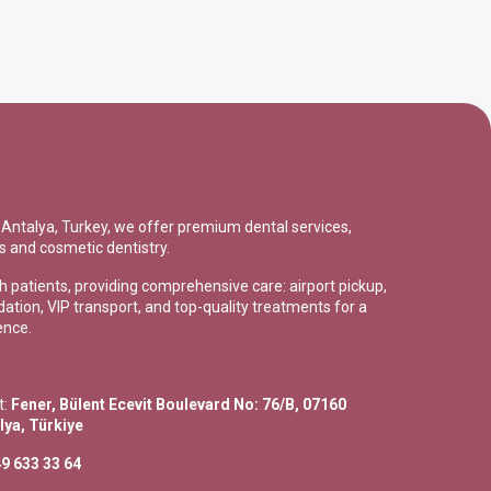
in Antalya, Turkey, we offer premium dental services,
s and cosmetic dentistry.
sh patients, providing comprehensive care: airport pickup,
tion, VIP transport, and top-quality treatments for a
ence.
t:
Fener, Bülent Ecevit Boulevard No: 76/B, 07160
lya, Türkiye
9 633 33 64