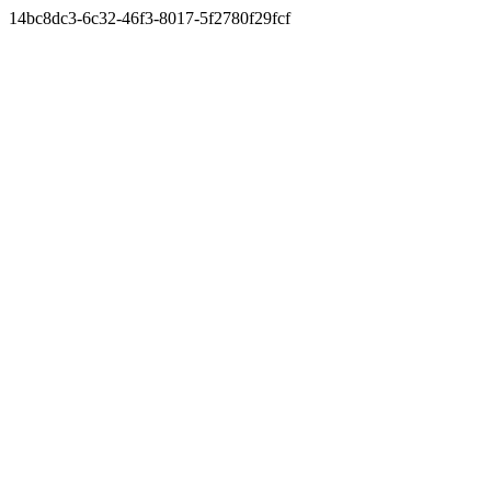
14bc8dc3-6c32-46f3-8017-5f2780f29fcf